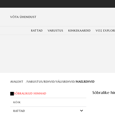
VÕTA ÜHENDUST
RATTAD
VARUSTUS
KINKEKAARDID
VO2 EXPLOR
AVALEHT
/
VARUSTUS
/
REHVID
/
VÄLISREHVID
/
NAELREHVID
Sõbralike hi
SÕBRALIKUD HINNAD
KÕIK
RATTAD