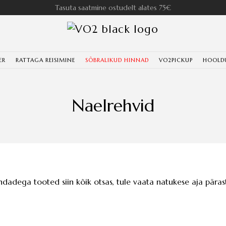
Tasuta saatmine ostudelt alates 75€
ER
RATTAGA REISIMINE
SÕBRALIKUD HINNAD
VO2PICKUP
HOOLD
Naelrehvid
ndadega tooted siin kõik otsas, tule vaata natukese aja pärast