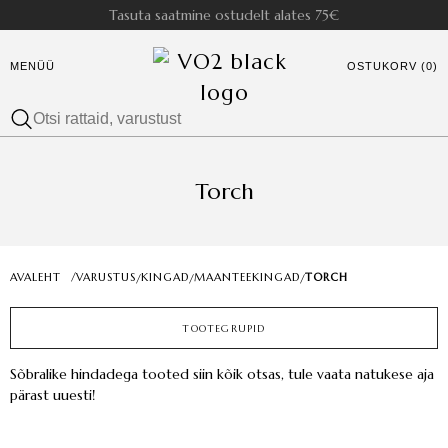
Tasuta saatmine ostudelt alates 75€
MENÜÜ
OSTUKORV (0)
Torch
AVALEHT
/
VARUSTUS
KINGAD
MAANTEEKINGAD
TORCH
/
/
/
TOOTEGRUPID
Sõbralike hindadega tooted siin kõik otsas, tule vaata natukese aja
pärast uuesti!