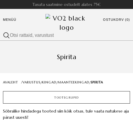
Tasuta saatmine ostudelt alates 75€
MENÜÜ
OSTUKORV (0)
Spirita
AVALEHT
/
VARUSTUS
KINGAD
MAANTEEKINGAD
SPIRITA
/
/
/
TOOTEGRUPID
Sõbralike hindadega tooted siin kõik otsas, tule vaata natukese aja
pärast uuesti!