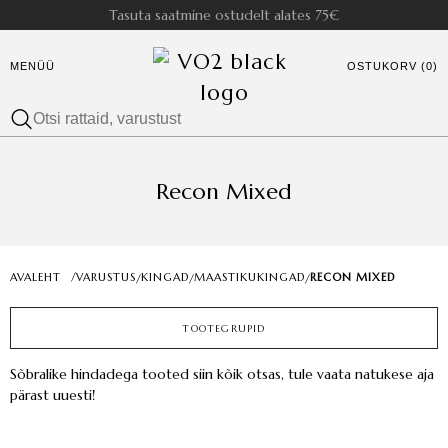
Tasuta saatmine ostudelt alates 75€
MENÜÜ
OSTUKORV (0)
Recon Mixed
AVALEHT
/
VARUSTUS
KINGAD
MAASTIKUKINGAD
RECON MIXED
/
/
/
TOOTEGRUPID
Sõbralike hindadega tooted siin kõik otsas, tule vaata natukese aja
pärast uuesti!