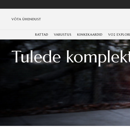
VÕTA ÜHENDUST
RATTAD
VARUSTUS
KINKEKAARDID
VO2 EXPLOR
Tulede komplekt