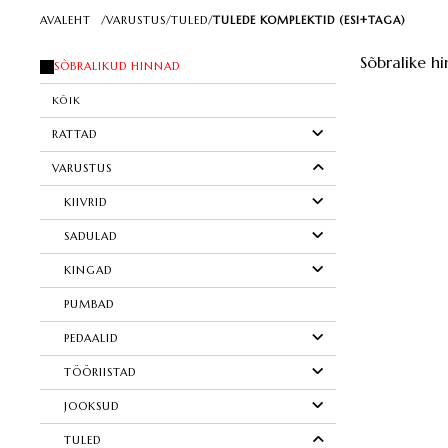
AVALEHT
/
VARUSTUS
/
TULED
/
TULEDE KOMPLEKTID (ESI+TAGA)
Sõbralike hi
SÕBRALIKUD HINNAD
KÕIK
RATTAD
VARUSTUS
KIIVRID
SADULAD
KINGAD
PUMBAD
PEDAALID
TÖÖRIISTAD
JOOKSUD
TULED