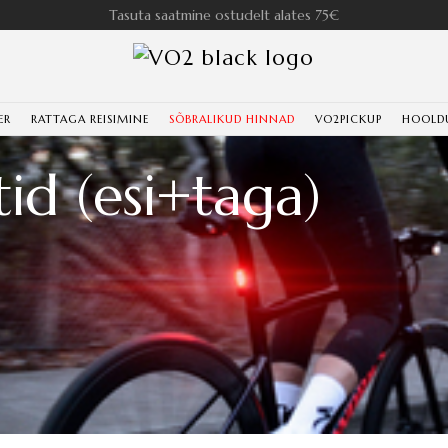
Tasuta saatmine ostudelt alates 75€
ER
RATTAGA REISIMINE
SÕBRALIKUD HINNAD
VO2PICKUP
HOOLD
id (esi+taga)