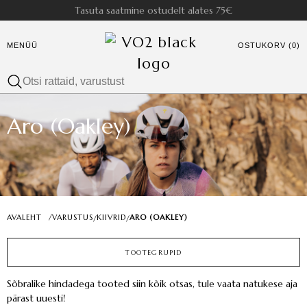
Tasuta saatmine ostudelt alates 75€
MENÜÜ
OSTUKORV (0)
Aro (Oakley)
AVALEHT
/
VARUSTUS
KIIVRID
ARO (OAKLEY)
/
/
TOOTEGRUPID
Sõbralike hindadega tooted siin kõik otsas, tule vaata natukese aja
pärast uuesti!