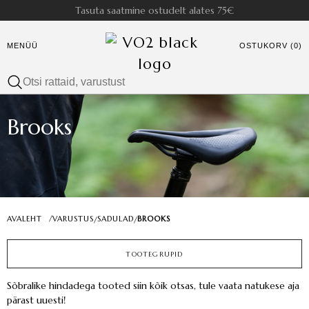
Tasuta saatmine ostudelt alates 75€
MENÜÜ
OSTUKORV (0)
Brooks
AVALEHT
/
VARUSTUS
SADULAD
BROOKS
/
/
TOOTEGRUPID
Sõbralike hindadega tooted siin kõik otsas, tule vaata natukese aja
pärast uuesti!