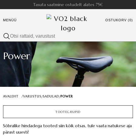
Tasuta saatmine ostudelt alates 75€
MENÜÜ
OSTUKORV (0)
Power
AVALEHT
/
VARUSTUS
SADULAD
POWER
/
/
TOOTEGRUPID
Sõbralike hindadega tooted siin kõik otsas, tule vaata natukese aja
pärast uuesti!