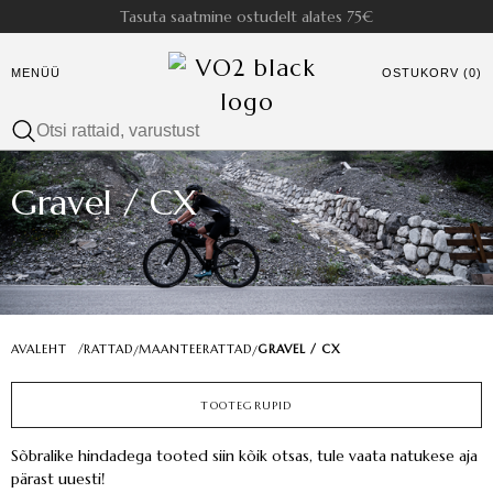
Tasuta saatmine ostudelt alates 75€
MENÜÜ
OSTUKORV (0)
Gravel / CX
AVALEHT
/
RATTAD
MAANTEERATTAD
GRAVEL / CX
/
/
TOOTEGRUPID
Sõbralike hindadega tooted siin kõik otsas, tule vaata natukese aja
pärast uuesti!