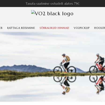
Tasuta saatmine ostudelt alates 75€
ER
RATTAGA REISIMINE
SÕBRALIKUD HINNAD
VO2PICKUP
HOOLD