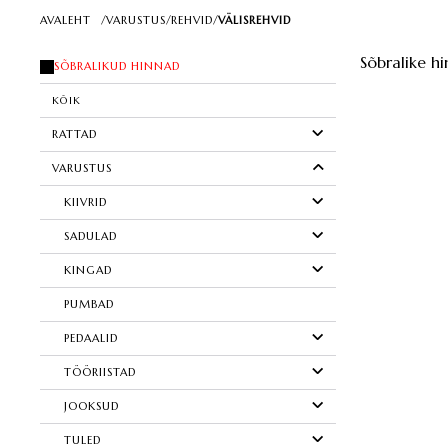
AVALEHT
/
VARUSTUS
/
REHVID
/
VÄLISREHVID
Sõbralike hi
SÕBRALIKUD HINNAD
KÕIK
RATTAD
VARUSTUS
KIIVRID
SADULAD
KINGAD
PUMBAD
PEDAALID
TÖÖRIISTAD
JOOKSUD
TULED