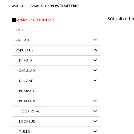
AVALEHT
/
VARUSTUS
/
POWERMEETRID
Sõbralike hi
SÕBRALIKUD HINNAD
KÕIK
RATTAD
VARUSTUS
KIIVRID
SADULAD
KINGAD
PUMBAD
PEDAALID
TÖÖRIISTAD
JOOKSUD
TULED