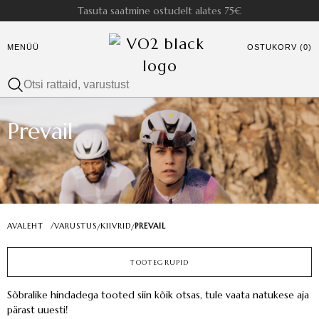
Tasuta saatmine ostudelt alates 75€
MENÜÜ
OSTUKORV (0)
Prevail
AVALEHT
/
VARUSTUS
KIIVRID
PREVAIL
/
/
TOOTEGRUPID
Sõbralike hindadega tooted siin kõik otsas, tule vaata natukese aja
pärast uuesti!