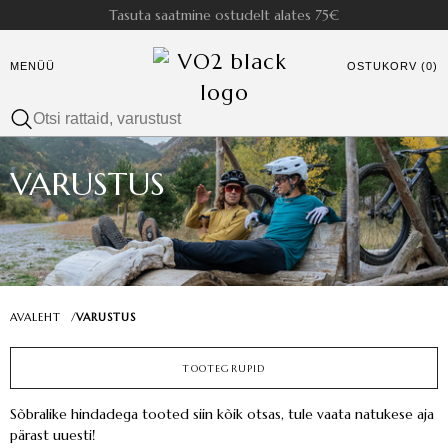
Tasuta saatmine ostudelt alates 75€
MENÜÜ
OSTUKORV (0)
VARUSTUS
AVALEHT
/
VARUSTUS
TOOTEGRUPID
Sõbralike hindadega tooted siin kõik otsas, tule vaata natukese aja
pärast uuesti!