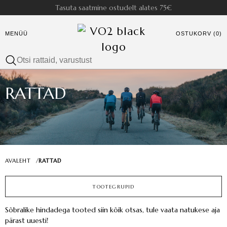
Tasuta saatmine ostudelt alates 75€
MENÜÜ
OSTUKORV (0)
RATTAD
AVALEHT
/
RATTAD
TOOTEGRUPID
Sõbralike hindadega tooted siin kõik otsas, tule vaata natukese aja
pärast uuesti!