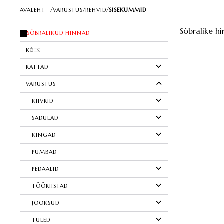
AVALEHT
/
VARUSTUS
/
REHVID
/
SISEKUMMID
Sõbralike hi
SÕBRALIKUD HINNAD
KÕIK
RATTAD
VARUSTUS
KIIVRID
SADULAD
KINGAD
PUMBAD
PEDAALID
TÖÖRIISTAD
JOOKSUD
TULED