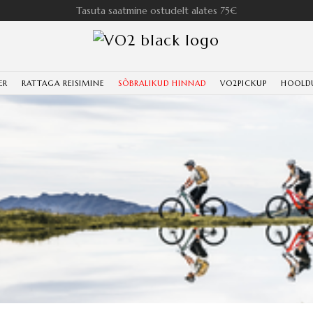
Tasuta saatmine ostudelt alates 75€
ER
RATTAGA REISIMINE
SÕBRALIKUD HINNAD
VO2PICKUP
HOOLD