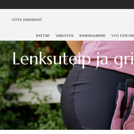
VÕTA ÜHENDUST
RATTAD
VARUSTUS
KINKEKAARDID
VO2 EXPLOR
Lenksuteip ja gr