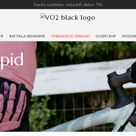
Tasuta saatmine ostudelt alates 75€
ER
RATTAGA REISIMINE
SÕBRALIKUD HINNAD
VO2PICKUP
HOOLD
ipid