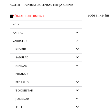
AVALEHT
/
VARUSTUS
/
LENKSUTEIP JA GRIPID
Sõbralike hi
SÕBRALIKUD HINNAD
KÕIK
RATTAD
VARUSTUS
KIIVRID
SADULAD
KINGAD
PUMBAD
PEDAALID
TÖÖRIISTAD
JOOKSUD
TULED