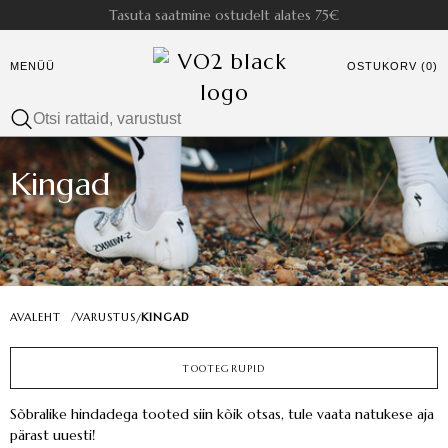
Tasuta saatmine ostudelt alates 75€
MENÜÜ
OSTUKORV (0)
Kingad
AVALEHT
/
VARUSTUS
KINGAD
/
TOOTEGRUPID
Sõbralike hindadega tooted siin kõik otsas, tule vaata natukese aja
pärast uuesti!