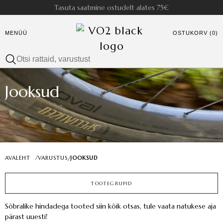
Tasuta saatmine ostudelt alates 75€
MENÜÜ
OSTUKORV (0)
Jooksud
AVALEHT
/
VARUSTUS
JOOKSUD
/
TOOTEGRUPID
Sõbralike hindadega tooted siin kõik otsas, tule vaata natukese aja
pärast uuesti!