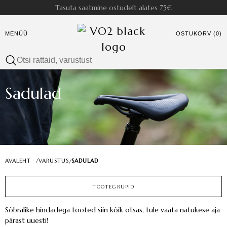
Tasuta saatmine ostudelt alates 75€
MENÜÜ
OSTUKORV (0)
Sadulad
AVALEHT
/
VARUSTUS
SADULAD
/
TOOTEGRUPID
Sõbralike hindadega tooted siin kõik otsas, tule vaata natukese aja
pärast uuesti!