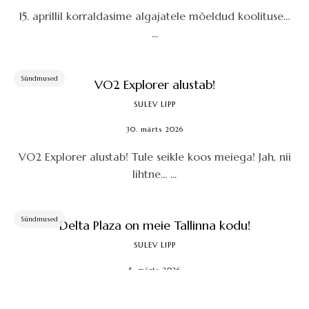
15. aprillil korraldasime algajatele mõeldud koolituse…
...
Sündmused
VO2 Explorer alustab!
SULEV LIPP
30. märts 2026
VO2 Explorer alustab! Tule seikle koos meiega! Jah, nii
lihtne... ...
Sündmused
Delta Plaza on meie Tallinna kodu!
SULEV LIPP
5. märts 2026
Novembrist 2025 alates avasime uue poe Tallinnas... ...