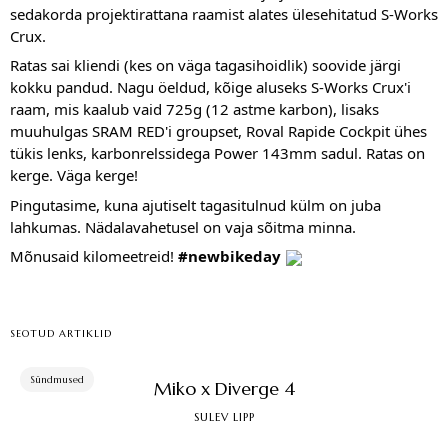
sedakorda projektirattana raamist alates ülesehitatud S-Works 
Crux.
Ratas sai kliendi (kes on väga tagasihoidlik) soovide järgi 
kokku pandud. Nagu öeldud, kõige aluseks S-Works Crux'i 
raam, mis kaalub vaid 725g (12 astme karbon), lisaks 
muuhulgas SRAM RED'i groupset, Roval Rapide Cockpit ühes 
tükis lenks, karbonrelssidega Power 143mm sadul. Ratas on 
kerge. Väga kerge!
Pingutasime, kuna ajutiselt tagasitulnud külm on juba 
lahkumas. Nädalavahetusel on vaja sõitma minna.
Mõnusaid kilomeetreid! 
#newbikeday
SEOTUD ARTIKLID
Sündmused
Miko x Diverge 4
SULEV LIPP