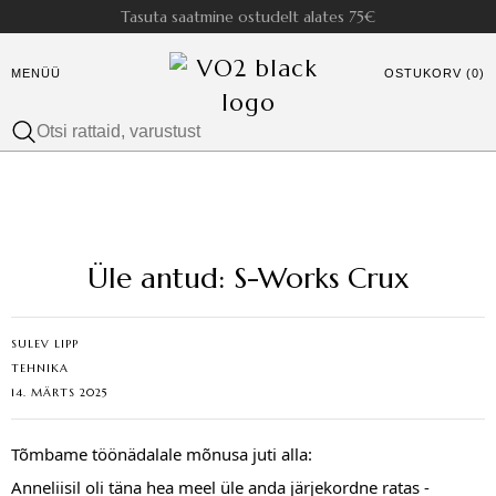
Tasuta saatmine ostudelt alates 75€
MENÜÜ
OSTUKORV (0)
Üle antud: S-Works Crux
SULEV LIPP
TEHNIKA
14. MÄRTS 2025
Tõmbame töönädalale mõnusa juti alla:
Anneliisil oli täna hea meel üle anda järjekordne ratas - 