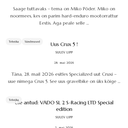
Saage tuttavaks – tema on Miko Põder. Miko on
noormees, kes on parim hard-enduro mootorrattur
Eestis. Aga peale selle ...
Tehnika
Sündmused
Uus Crux 5 !
SULEV LIPP
28. mai 2026
Täna, 28. mail 2026 esitles Specialized uut Cruxi –
uue nimega Crux 5. See uus gravelbike on üks kõige ...
Tehnika
Üle antud: VADO SL 2 S-Racing LTD Special
edition
SULEV LIPP
2. mai 2026