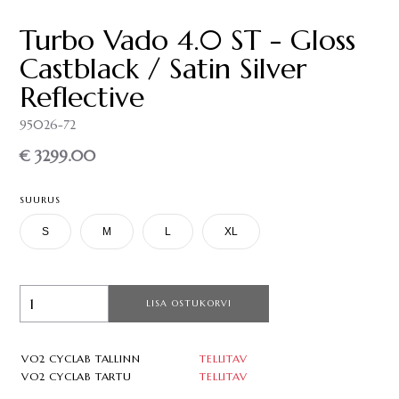
Turbo Vado 4.0 ST - Gloss
Castblack / Satin Silver
Reflective
95026-72
€ 3299.00
SUURUS
S
M
L
XL
LISA OSTUKORVI
VO2 CYCLAB TALLINN
TELLITAV
VO2 CYCLAB TARTU
TELLITAV