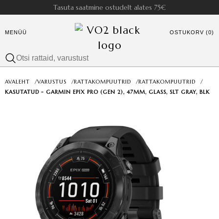
Tasuta saatmine ostudelt alates 75€
MENÜÜ
OSTUKORV (0)
AVALEHT
/
VARUSTUS
/
RATTAKOMPUUTRID
/
RATTAKOMPUUTRID
/
KASUTATUD - GARMIN EPIX PRO (GEN 2), 47MM, GLASS, SLT GRAY, BLK