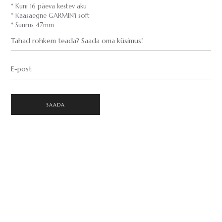
* Kuni 16 päeva kestev aku
* Kaasaegne GARMIN'i soft
* Suurus 47mm
Tahad rohkem teada? Saada oma küsimus!
E-post
SAADA