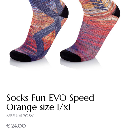
Socks Fun EVO Speed
Orange size l/xl
MBFU16L208V
€ 24.00