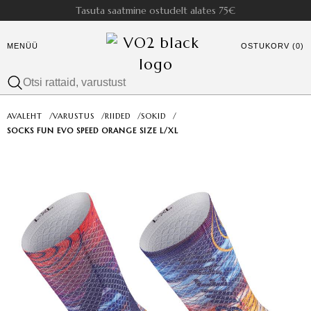
Tasuta saatmine ostudelt alates 75€
MENÜÜ
OSTUKORV (0)
AVALEHT
/
VARUSTUS
/
RIIDED
/
SOKID
/
SOCKS FUN EVO SPEED ORANGE SIZE L/XL