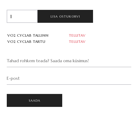
LISA OSTUKORVI
VO2 CYCLAB TALLINN
TELLITAV
VO2 CYCLAB TARTU
TELLITAV
Tahad rohkem teada? Saada oma küsimus!
E-post
SAADA