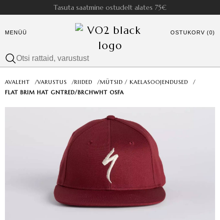
Tasuta saatmine ostudelt alates 75€
MENÜÜ
OSTUKORV (0)
AVALEHT
/
VARUSTUS
/
RIIDED
/
MÜTSID / KAELASOOJENDUSED
/
FLAT BRIM HAT GNTRED/BRCHWHT OSFA