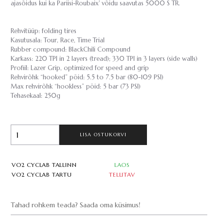
ajasõidus kui ka Pariisi-Roubaix' võidu saavutas 5000 S TR.
Rehvitüüp: folding tires
Kasutusala: Tour, Race, Time Trial
Rubber compound: BlackChili Compound
Karkass: 220 TPI in 2 layers (tread); 330 TPI in 3 layers (side walls)
Profiil: Lazer Grip, optimized for speed and grip
Rehvirõhk “hooked” pöid: 5.5 to 7.5 bar (80-109 PSI)
Max rehvirõhk “hookless” pöid: 5 bar (73 PSI)
Tehasekaal: 250g
LISA OSTUKORVI
VO2 CYCLAB TALLINN
LAOS
VO2 CYCLAB TARTU
TELLITAV
Tahad rohkem teada? Saada oma küsimus!