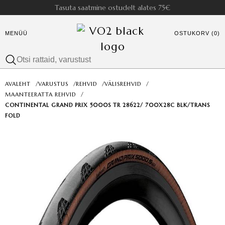
Tasuta saatmine ostudelt alates 75€
MENÜÜ
OSTUKORV (0)
AVALEHT
/
VARUSTUS
/
REHVID
/
VÄLISREHVID
/
MAANTEERATTA REHVID
/
CONTINENTAL GRAND PRIX 5000S TR 28­622/ 700X28C BLK/TRANS
FOLD