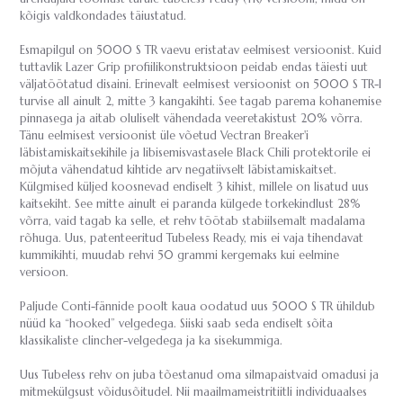
kõigis valdkondades täiustatud.
Esmapilgul on 5000 S TR vaevu eristatav eelmisest versioonist. Kuid
tuttavlik Lazer Grip profiilikonstruktsioon peidab endas täiesti uut
väljatöötatud disaini. Erinevalt eelmisest versioonist on 5000 S TR-l
turvise all ainult 2, mitte 3 kangakihti. See tagab parema kohanemise
pinnasega ja aitab oluliselt vähendada veeretakistust 20% võrra.
Tänu eelmisest versioonist üle võetud Vectran Breaker'i
läbistamiskaitsekihile ja libisemisvastasele Black Chili protektorile ei
mõjuta vähendatud kihtide arv negatiivselt läbistamiskaitset.
Külgmised küljed koosnevad endiselt 3 kihist, millele on lisatud uus
kaitsekiht. See mitte ainult ei paranda külgede torkekindlust 28%
võrra, vaid tagab ka selle, et rehv töötab stabiilsemalt madalama
rõhuga. Uus, patenteeritud Tubeless Ready, mis ei vaja tihendavat
kummikihti, muudab rehvi 50 grammi kergemaks kui eelmine
versioon.
Paljude Conti-fännide poolt kaua oodatud uus 5000 S TR ühildub
nüüd ka “hooked” velgedega. Siiski saab seda endiselt sõita
klassikaliste clincher-velgedega ja ka sisekummiga.
Uus Tubeless rehv on juba tõestanud oma silmapaistvaid omadusi ja
mitmekülgsust võidusõitudel. Nii maailmameistritiitli individuaalses