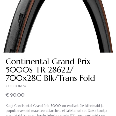
Continental Grand Prix
5000S TR 28­622/
700x28C Blk/Trans Fold
CO0101874
€ 90.00
Kuigi Continental Grand Prix 5000 on endiselt üks kiireimaid ja
populaarsemaid maanteerattarehve, ei takistanud see Saksa tootja
arendajaid toomast turule tubeless-ready (TR) versiooni, mida on