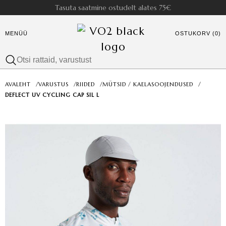
Tasuta saatmine ostudelt alates 75€
MENÜÜ
OSTUKORV (0)
AVALEHT
/
VARUSTUS
/
RIIDED
/
MÜTSID / KAELASOOJENDUSED
/
DEFLECT UV CYCLING CAP SIL L