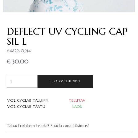
DEFLECT UV CYCLING CAP
SIL L
64822-0914
€ 30.00
LISA OSTUKORVI
VO2 CYCLAB TALLINN
TELLITAV
VO2 CYCLAB TARTU
LAOS
Tahad rohkem teada? Saada oma küsimus!