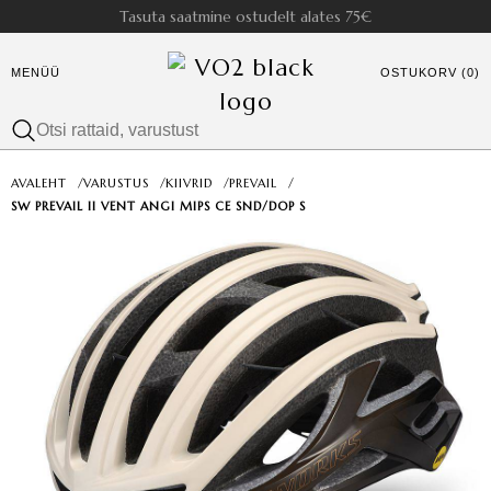
Tasuta saatmine ostudelt alates 75€
MENÜÜ
OSTUKORV (0)
AVALEHT
/
VARUSTUS
/
KIIVRID
/
PREVAIL
/
SW PREVAIL II VENT ANGI MIPS CE SND/DOP S