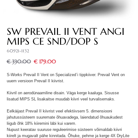
SW PREVAIL II VENT ANGI
MIPS CE SND/DOP S
60921-1132
€ 330.00
€ 179.00
S-Works Prevail II Vent on Specialized´i tippkiiver. Prevail Vent on
uuem versioon Prevail II kiivrist.
Kiivril on aerodünaamiline disain. Väga kerge kaaluga. Sisusse
lisatud MIPS SL lisakaitse muudab kiivri veel turvalisemaks.
Eelkäijast Prevail II kiivrist veel efektiivsem 5. dimensiooni
jahutussüsteem suuremate õhuavadega, laiendatud õhuaukudest
liigub õhk 18% kiiremini läbi kui varem.
Nupust keeratav suuruse reguleerimise süsteem võimaldab kiivri
kiirelt ja mugavalt pähe kinnitada.
Õhuke, pehme ja kerge 4X DryLite