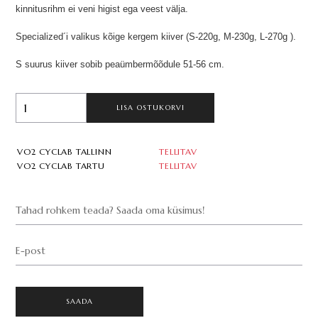
kinnitusrihm ei veni higist ega veest välja.
Specialized´i valikus kõige kergem kiiver (S-220g, M-230g, L-270g ).
S suurus kiiver sobib peaümbermõõdule 51-56 cm.
LISA OSTUKORVI
VO2 CYCLAB TALLINN
TELLITAV
VO2 CYCLAB TARTU
TELLITAV
Tahad rohkem teada? Saada oma küsimus!
E-post
SAADA