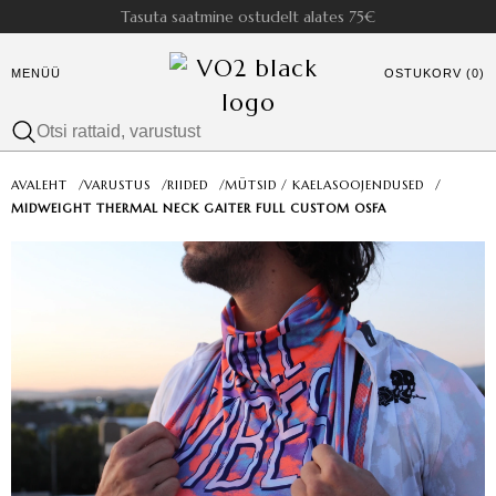
Tasuta saatmine ostudelt alates 75€
MENÜÜ
OSTUKORV (0)
AVALEHT
/
VARUSTUS
/
RIIDED
/
MÜTSID / KAELASOOJENDUSED
/
MIDWEIGHT THERMAL NECK GAITER FULL CUSTOM OSFA