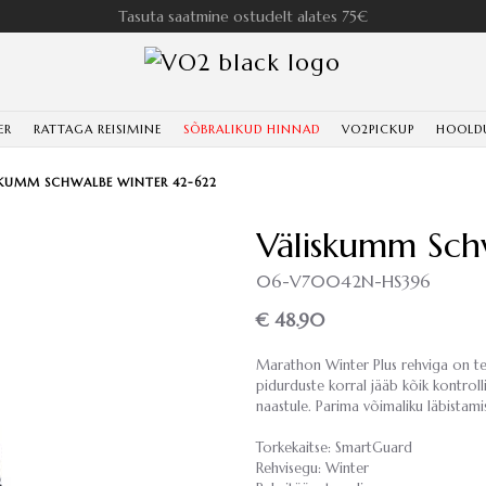
Tasuta saatmine ostudelt alates 75€
ER
RATTAGA REISIMINE
SÕBRALIKUD HINNAD
VO2PICKUP
HOOLD
SKUMM SCHWALBE WINTER 42-622
Väliskumm Sch
06-V70042N-HS396
€ 48.90
Marathon Winter Plus rehviga on teil 
pidurduste korral jääb kõik kontrolli 
naastule. Parima võimaliku läbistam
Torkekaitse: SmartGuard
Rehvisegu: Winter