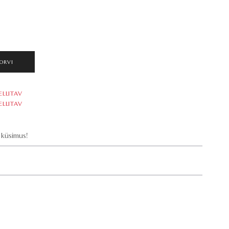
ORVI
ELLITAV
ELLITAV
küsimus!