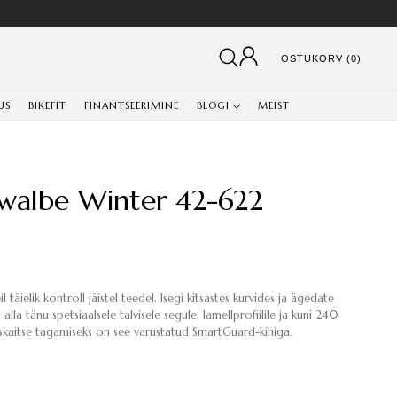
OSTUKORV (0)
US
BIKEFIT
FINANTSEERIMINE
BLOGI
MEIST
walbe Winter 42-622
täielik kontroll jäistel teedel. Isegi kitsastes kurvides ja ägedate
alla tänu spetsiaalsele talvisele segule, lamellprofiilile ja kuni 240
iskaitse tagamiseks on see varustatud SmartGuard-kihiga.