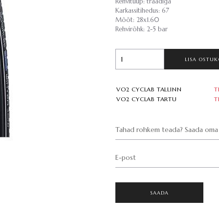
Rehvitüüp: traadiga
Karkassitihedus: 67
Mõõt: 28x1.60
Rehvirõhk: 2-5 bar
LISA OSTUK
VO2 CYCLAB TALLINN
T
VO2 CYCLAB TARTU
T
Tahad rohkem teada? Saada oma 
E-post
SAADA