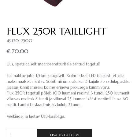
FLUX 250R TAILLIGHT
49120-2500
€ 70.00
Uus, spetsiaalselt maanteeratturitele tehtud tagatuli.
Tuli nähtav juba 1,5 km kauguselt. Kolm erksat LED tulukest, et olla
maksimaalselt nähtav. Sobib nii ümarale kui D-kujulisele sadulapostile.
Kaasas kinnitamiseks kolme erineva pikkusega kummivõru.
Flux 250R tagatuli põleb 100 luumeni reziimil 3 tundi, 250 luumenit
vilkuvas reziimis 8 tundi ja vilkuval 25 luumeni säästureziimil lausa 60
tundi. Lambi täislaadimiseks kulub 2 tundi.
Veekindel ja laetav USB-kaabliga.
LISA OSTUKORVI