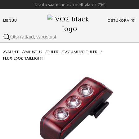
Tasuta saatmine ostudelt alates 75€
MENÜÜ
OSTUKORV (0)
AVALEHT
/
VARUSTUS
/
TULED
/
TAGUMISED TULED
/
FLUX 250R TAILLIGHT