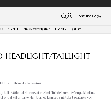
OSTUKORV (0)
US
BIKEFIT
FINANTSEERIMINE
BLOGI
MEIST
 HEADLIGHT/TAILLIGHT
iikluses nähtavaks tegemiseks.
agatuli. Mõlemal 4 erinevat reziimi. Tuledel kummivõruga kinnitus.
lel endal küljes väike klamber, et kinnitada näiteks tagatasku või