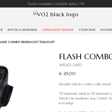
Tasuta saatmine ostudelt alates 75€
ER
RATTAGA REISIMINE
SÕBRALIKUD HINNAD
VO2PICKUP
HOOLD
FLASH COMBO HEADLIGHT/TAILLIGHT
FLASH COMBO
49120-2410
€ 45.00
Ideaalne tulede combo valik ennast l
70 luumenit esituli ja 20 luumenit t
Tulede täis laadimise aeg 2 tundi. Tu
koti külge.