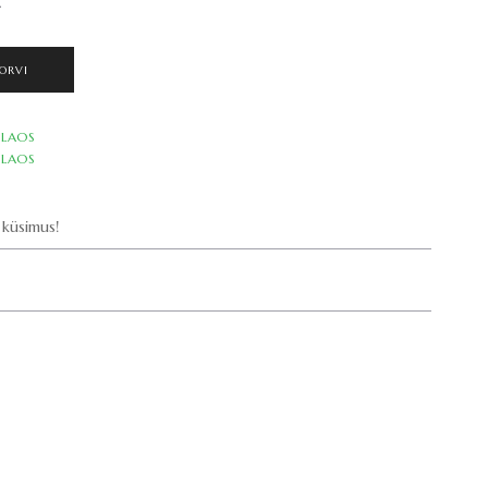
.
ORVI
LAOS
LAOS
küsimus!