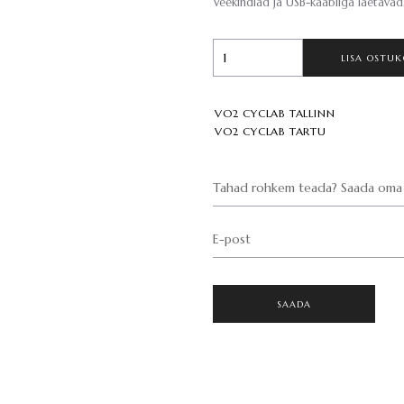
Veekindlad ja USB-kaabliga laetavad
LISA OSTUK
VO2 CYCLAB TALLINN
VO2 CYCLAB TARTU
Tahad rohkem teada? Saada oma 
E-post
SAADA