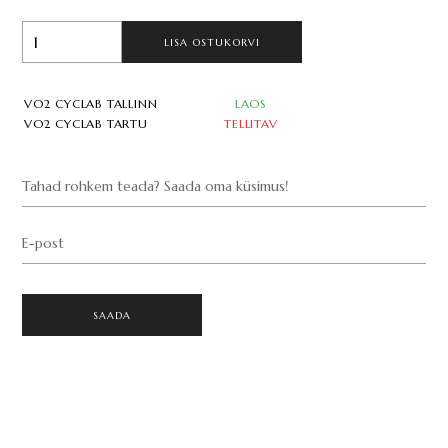
LISA OSTUKORVI
VO2 CYCLAB TALLINN
LAOS
VO2 CYCLAB TARTU
TELLITAV
Tahad rohkem teada? Saada oma küsimus!
E-post
SAADA