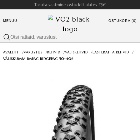
Tasuta saatmine ostudelt alates 75€
MENÜÜ
OSTUKORV (0)
AVALEHT
/
VARUSTUS
/
REHVID
/
VÄLISREHVID
/
LASTERATTA REHVID
/
VÄLISKUMM IMPAC RIDGEPAC 50-406