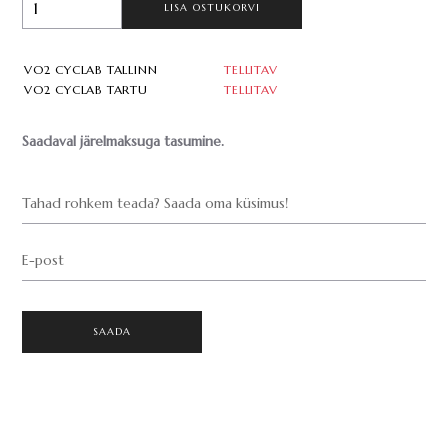
LISA OSTUKORVI
VO2 CYCLAB TALLINN
TELLITAV
VO2 CYCLAB TARTU
TELLITAV
Saadaval järelmaksuga tasumine.
Tahad rohkem teada? Saada oma küsimus!
E-post
SAADA