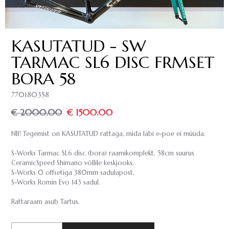
KASUTATUD - SW
TARMAC SL6 DISC FRMSET
BORA 58
770180358
€ 2000.00
€ 1500.00
NB! Tegemist on KASUTATUD rattaga, mida läbi e-poe ei müüda.
S-Works Tarmac SL6 disc (bora) raamikomplekt, 58cm suurus
CeramicSpeed Shimano võllile keskjooks,
S-Works 0 offsetiga 380mm sadulapost,
S-Works Romin Evo 143 sadul.
Rattaraam asub Tartus.