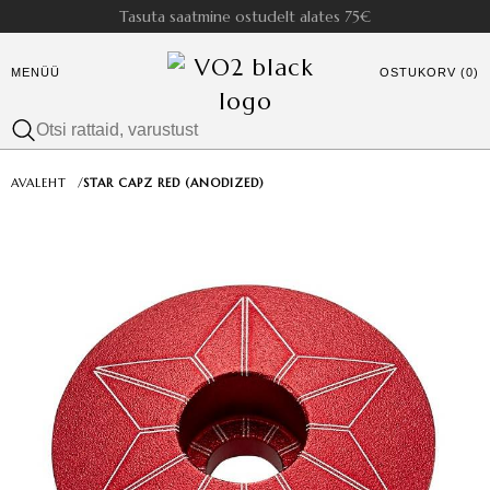
Tasuta saatmine ostudelt alates 75€
MENÜÜ
OSTUKORV (0)
AVALEHT
/
STAR CAPZ RED (ANODIZED)