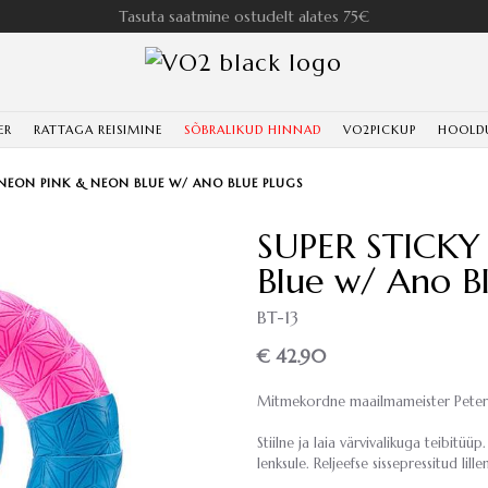
Tasuta saatmine ostudelt alates 75€
ER
RATTAGA REISIMINE
SÕBRALIKUD HINNAD
VO2PICKUP
HOOLD
 NEON PINK & NEON BLUE W/ ANO BLUE PLUGS
SUPER STICKY
Blue w/ Ano Bl
BT-13
€ 42.90
Mitmekordne maailmameister Peter S
Stiilne ja laia värvivalikuga teibit
lenksule. Reljeefse sissepressitud lill