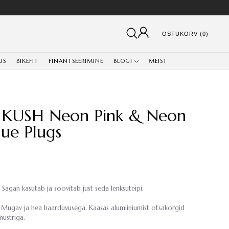
OSTUKORV (0)
US
BIKEFIT
FINANTSEERIMINE
BLOGI
MEIST
 KUSH Neon Pink & Neon
ue Plugs
agan kasutab ja soovitab just seda lenksuteipi.
üüp. Mugav ja hea haarduvusega. Kaasas alumiiniumist otsakorgid
emustriga.