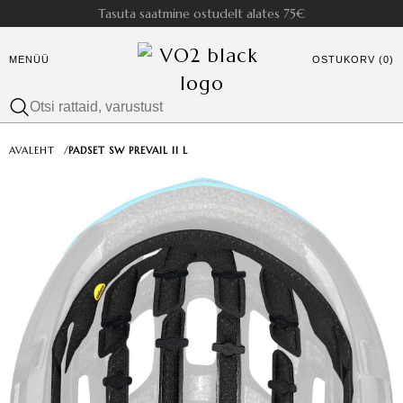
Tasuta saatmine ostudelt alates 75€
MENÜÜ
OSTUKORV (0)
AVALEHT
/
PADSET SW PREVAIL II L