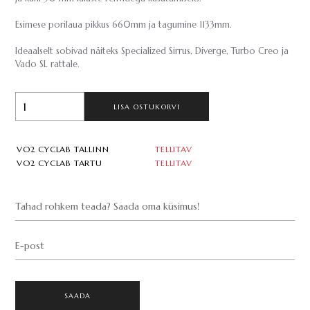
Esimese porilaua pikkus 660mm ja tagumine 1133mm.
Ideaalselt sobivad näiteks Specialized Sirrus, Diverge, Turbo Creo ja
Vado SL rattale.
LISA OSTUKORVI
VO2 CYCLAB TALLINN
TELLITAV
VO2 CYCLAB TARTU
TELLITAV
Tahad rohkem teada? Saada oma küsimus!
E-post
SAADA