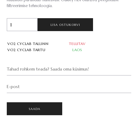
Klaasidel parandab nähtavust Oakley HDPolarized peegelduse
filtreerimise tehnoloogia.
LISA OSTUKORVI
VO2 CYCLAB TALLINN
TELLITAV
VO2 CYCLAB TARTU
LAOS
Tahad rohkem teada? Saada oma küsimus!
E-post
SAADA