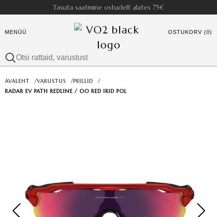
Tasuta saatmine ostudelt alates 75€
MENÜÜ
OSTUKORV (0)
AVALEHT
/
VARUSTUS
/
PRILLID
/
RADAR EV PATH REDLINE / OO RED IRID POL