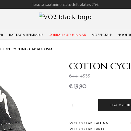
Tasuta saatmine ostudelt alates 75€
ER
RATTAGA REISIMINE
SÕBRALIKUD HINNAD
VO2PICKUP
HOOLD
TTON CYCLING CAP BLK OSFA
COTTON CYCL
644-4939
€ 19.90
LISA OSTUK
VO2 CYCLAB TALLINN
T
VO2 CYCLAB TARTU